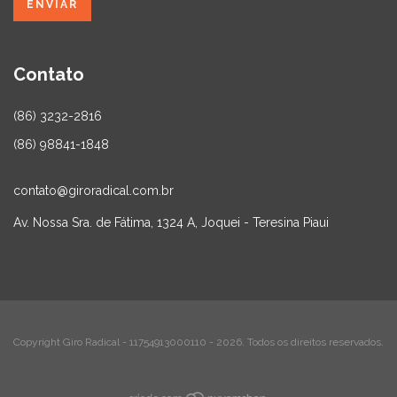
Contato
(86) 3232-2816
(86) 98841-1848
contato@giroradical.com.br
Av. Nossa Sra. de Fátima, 1324 A, Joquei - Teresina Piaui
Copyright Giro Radical - 11754913000110 - 2026. Todos os direitos reservados.