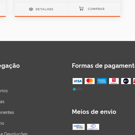
DETALHES
egação
Formas de pagament
rios
tas
Meios de envio
nentes
rio
 e Devoluções