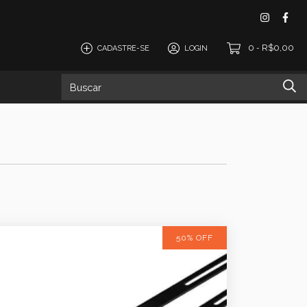
0
R$0,00
CADASTRE-SE
LOGIN
-
omos
50% OFF