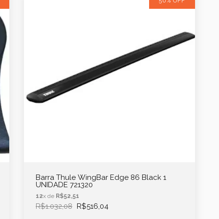
50% OFF
Barra Thule WingBar Edge 86 Black 1
UNIDADE 721320
12
x de
R$52,51
R$1.032,08
R$516,04