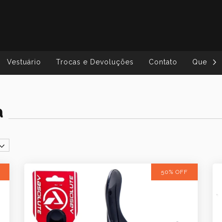
Vestuário
Trocas e Devoluções
Contato
Quem S
a
50% OFF