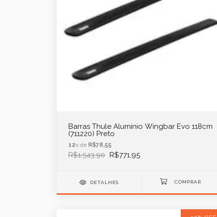
Barras Thule Aluminio Wingbar Evo 118cm
(711220) Preto
12
x de
R$78,55
R$1.543,90
R$771,95
DETALHES