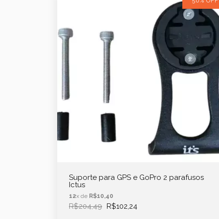
50% OFF
Suporte para GPS e GoPro 2 parafusos
Ictus
12
x de
R$10,40
R$204,49
R$102,24