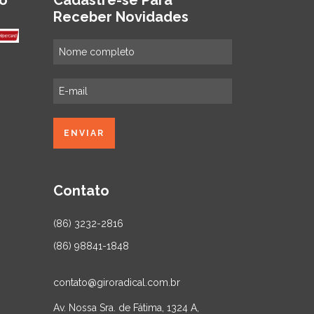
o
Cadastre-se Para
Receber Novidades
Contato
(86) 3232-2816
(86) 98841-1848
contato@giroradical.com.br
Av. Nossa Sra. de Fátima, 1324 A,