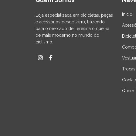
Quem Somos
Nav
Início
Loja especializada em bicicletas, peças
e acessórios desde 2010, trazendo
Acessó
para o mercado de Teresina o que há
de mais moderno no mundo do
Bicicle
ciclismo.
Compo
Vestuá
Trocas
Contat
Quem 