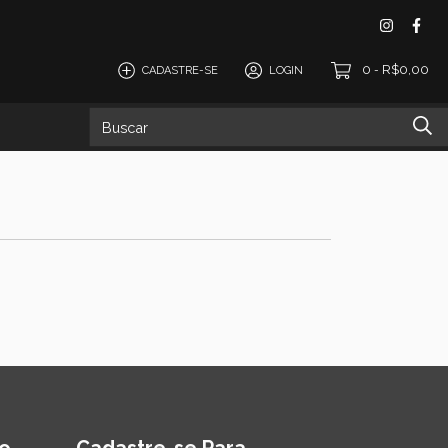
0
R$0,00
CADASTRE-SE
LOGIN
-
omos