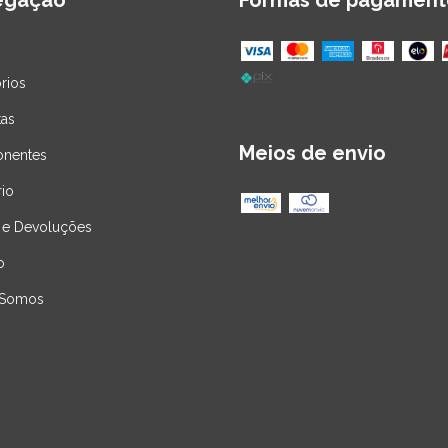
egação
Formas de pagament
rios
tas
Meios de envio
nentes
rio
 e Devoluções
o
Somos