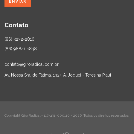
Contato
(86) 3232-2816
(86) 98841-1848
contato@giroradical.com.br
Av. Nossa Sra. de Fátima, 1324 A, Joquei - Teresina Piaui
Copyright Giro Radical - 11754913000110 - 2026. Todos os direitos reservados.