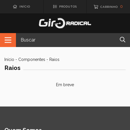
0
INÍCIO
PRODUTOS
CARRINHO
Início
-
Componentes
-
Raios
Raios
Em breve