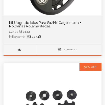
Kit Upgrade Ictus Para Sx/Nx Cage Inteira +
Roldanas Rolamentadas
12
x de
R$23,12
R$454,36
R$227,18
50% OFF