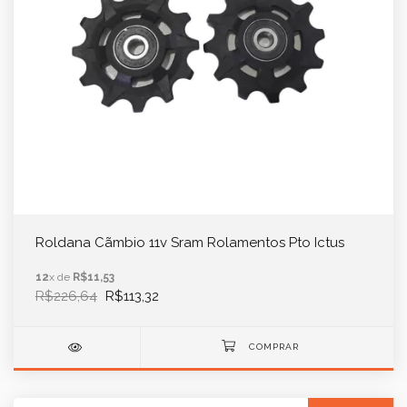
Roldana Cãmbio 11v Sram Rolamentos Pto Ictus
12
x de
R$11,53
R$226,64
R$113,32