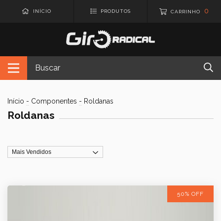
0
INÍCIO
PRODUTOS
CARRINHO
Início
-
Componentes
-
Roldanas
Roldanas
50% OFF